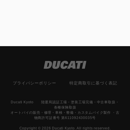
プライバシーポリシー
特定商取引に基づく表記
Ducati Kyoto 陸運局認証工場・塗装工場完備・中古車取扱・
各種保険取扱
オートバイの販売・修理・車検・整備・カスタムバイク製作 ・古
物商許可証番号 第611092430035号
Copyright © 2026 Ducati Kyoto. All rights reserved.