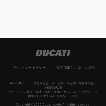
プライバシーポリシー
特定商取引に基づく表記
Ducati Kyoto 陸運局認証工場・塗装工場完備・中古車取扱・
各種保険取扱
オートバイの販売・修理・車検・整備・カスタムバイク製作 ・古
物商許可証番号 第611092430035号
Copyright © 2026 Ducati Kyoto. All rights reserved.