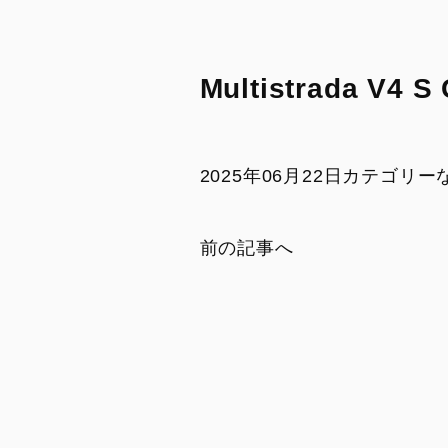
DesertX MY26
Diavel for Bentley
トランスペアレント・メンテナンス
リサイクル
DesertX 100
ドゥカティ純正スペアパーツ
SAFETY AND UPDATING
CAMPAIGN
DUCATI FOR YOU
Multistrada V4 S
モデル・アーカイブ
リサイクル
リコール情報
SAFETY AND UPDATING
CAMPAIGN
2025年06月22日
カテゴリー
モデル・アーカイブ
リコール情報
前の記事へ
PANIGALE
STREET
V2
V2
V2 S
V4
V2 S 100
V4 S