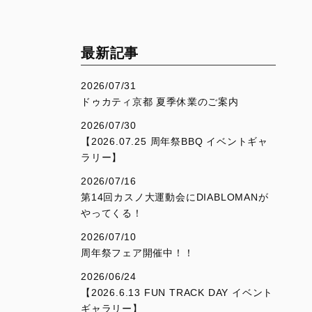
V4
Desmo450 SM
V4 S
Desmo450 MX Factory
V4 S Sport
最新記事
V4 S Grand Tour
2026/07/31
V4 Rally
ドゥカティ京都 夏季休業のご案内
V4 Pikes Peak
2026/07/30
【2026.07.25 周年祭BBQ イベントギャ
V4 RS
ラリー】
V4 RS 100
2026/07/16
第14回カスノ大運動会にDIABLOMANが
やってくる！
SUPERSPORT
SCRAMBLER
2026/07/10
950
Overview
周年祭フェア開催中！！
950 S
Icon Dark
2026/06/24
Icon
【2026.6.13 FUN TRACK DAY イベント
ギャラリー】