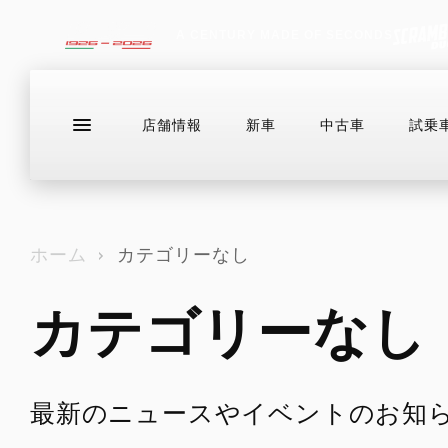
A CENTURY MADE OF SECONDS
店舗情報
新車
中古車
試乗
ラインナップ
店舗情報
新車
中古
ドゥカティバイク保険プレミアムライ
お問い合わせ
ド
ホーム
カテゴリーなし
ドゥカティメーカー保証
カテゴリーなし
EVER RED
DESERTX
店舗情報
中古車
FACEBOOK
ドゥカティバイク保険プレミアムライ
DIAVEL
HE
ド
DUCATIメインテナンス・パッケージ
DesertX
V4
For
スタッフ紹介
WEBIKE
LINE
ドゥカティメーカー保証
トランスペアレント・メンテナンス
グーバイク
INSTAGRAM
DesertX Rally
V4 RS
EVER RED
ドゥカティ純正スペアパーツ
最新のニュースやイベントのお知
X
DesertX Discovery
V4 RS 100
DUCATIメインテナンス・パッケージ
DUCATI FOR YOU
BLOG