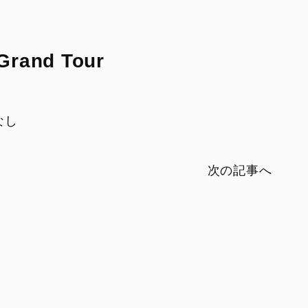
V2
Monster SP
V2 SP
Monster 30° Anniversario
V2 SP 100
 Grand Tour
950
950 SP
なし
950 RVE
次の記事へ
FIGHTER
SUPERLEGGERA
XDIAVEL
V4 Centenario
Dark
XDiavel S
XDiavel V4