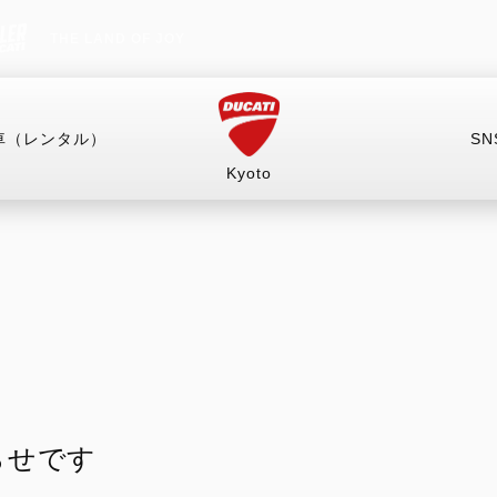
THE LAND OF JOY
車（レンタル）
SN
Kyoto
車
試乗車（レンタル）
キャンペーン
イベント
RITAGE
HYPERMOTARD
MONSTER
mula 73
698 Mono
Monster
698 Mono RVE
Monster +
らせです
698 Mono Nera
Monster 100