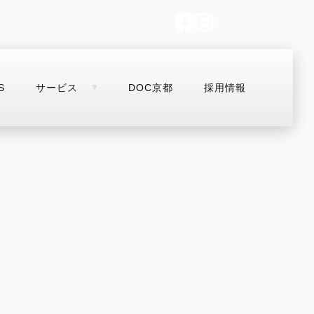
S
サービス
DOC京都
採用情報
SNS
サービス
DOC京都
お支払いシミ
MULTISTRADA
OFF-ROAD
Overview
Desmo450 MX
V2
Desmo250 MX
V2 S
Desmo450 EDS