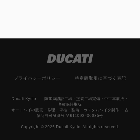
プライバシーポリシー
特定商取引に基づく表記
Ducati Kyoto 陸運局認証工場・塗装工場完備・中古車取扱・
各種保険取扱
オートバイの販売・修理・車検・整備・カスタムバイク製作 ・古
物商許可証番号 第611092430035号
Copyright © 2026 Ducati Kyoto. All rights reserved.