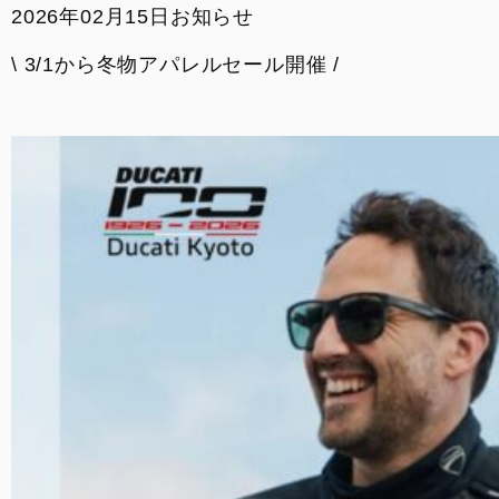
2026年02月15日
お知らせ
イベント
\ 3/1から冬物アパレルセール開催 /
SNS
サービス
DOC京都
お支払いシミュレーション
コンフィギュレーター
お問い合わせ