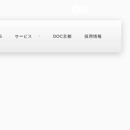
S
サービス
DOC京都
採用情報
SNS
サービス
DOC京都
お支払いシミ
MULTISTRADA
OFF-ROAD
Overview
Desmo450 MX
V2
Desmo250 MX
V2 S
Desmo450 EDS