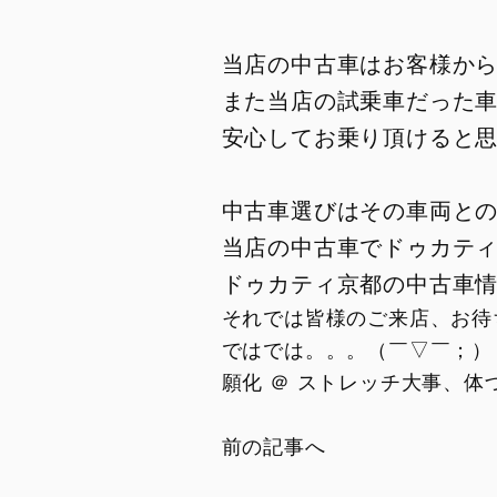
Overview
Limited Series
当店の中古車はお客様か
Racing Replica
また当店の試乗車だった
Racing Real
安心してお乗り頂けると
Ducati Unica
中古車選びはその車両と
当店の中古車でドゥカテ
ドゥカティ京都の中古車
それでは皆様のご来店、お待
ではでは。。。（￣▽￣；）
願化 ＠ ストレッチ大事、体づ
前の記事へ