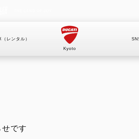
THE LAND OF JOY
車（レンタル）
SN
Kyoto
車
試乗車（レンタル）
キャンペーン
イベント
RITAGE
HYPERMOTARD
MONSTER
mula 73
698 Mono
Monster
698 Mono RVE
Monster +
らせです
698 Mono Nera
Monster 100