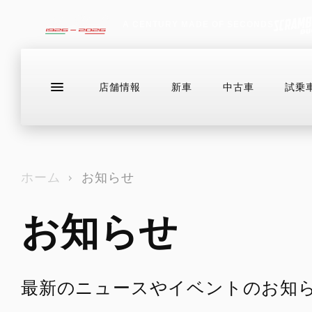
A CENTURY MADE OF SECONDS
店舗情報
新車
中古車
試乗
ラインナップ
店舗情報
新車
中古
ドゥカティバイク保険プレミアムライ
お問い合わせ
ド
ホーム
お知らせ
ドゥカティメーカー保証
お知らせ
EVER RED
DESERTX
店舗情報
中古車
FACEBOOK
ドゥカティバイク保険プレミアムライ
DIAVEL
HE
ド
DUCATIメインテナンス・パッケージ
DesertX
V4
For
スタッフ紹介
WEBIKE
LINE
ドゥカティメーカー保証
トランスペアレント・メンテナンス
グーバイク
INSTAGRAM
DesertX Rally
V4 RS
EVER RED
ドゥカティ純正スペアパーツ
最新のニュースやイベントのお知
X
DesertX Discovery
V4 RS 100
DUCATIメインテナンス・パッケージ
DUCATI FOR YOU
BLOG