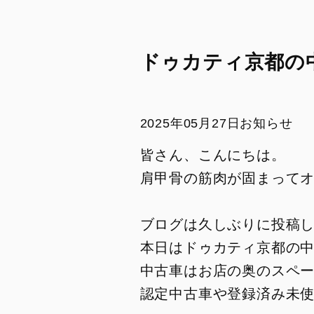
DesertX MY26
Diavel for Bentley
トランスペアレント・メンテナンス
リサイクル
DesertX 100
ドゥカティ純正スペアパーツ
SAFETY AND UPDATING
CAMPAIGN
DUCATI FOR YOU
ドゥカティ京都の
モデル・アーカイブ
リサイクル
リコール情報
SAFETY AND UPDATING
CAMPAIGN
2025年05月27日
お知らせ
モデル・アーカイブ
皆さん、こんにちは。
リコール情報
肩甲骨の筋肉が固まって
PANIGALE
STREET
ブログは久しぶりに投稿
V2
V2
本日はドゥカティ京都の
V2 S
V4
中古車はお店の奥のスペ
V2 S 100
V4 S
認定中古車や登録済み未