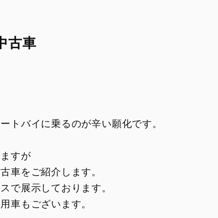
V2
Monster SP
V2 SP
Monster 30° Anniversario
V2 SP 100
中古車
950
950 SP
950 RVE
オートバイに乗るのが辛い願化です。
FIGHTER
SUPERLEGGERA
XDIAVEL
しますが
V4 Centenario
Dark
中古車をご紹介します。
XDiavel S
ースで展示しております。
XDiavel V4
使用車もございます。