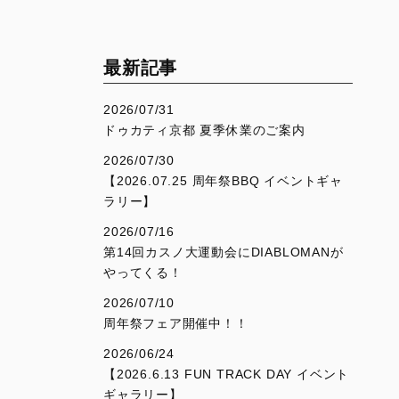
V4
Desmo450 SM
V4 S
Desmo450 MX Factory
V4 S Sport
最新記事
V4 S Grand Tour
2026/07/31
V4 Rally
ドゥカティ京都 夏季休業のご案内
V4 Pikes Peak
2026/07/30
【2026.07.25 周年祭BBQ イベントギャ
V4 RS
ラリー】
V4 RS 100
2026/07/16
第14回カスノ大運動会にDIABLOMANが
やってくる！
SUPERSPORT
SCRAMBLER
2026/07/10
950
Overview
周年祭フェア開催中！！
950 S
Icon Dark
2026/06/24
Icon
【2026.6.13 FUN TRACK DAY イベント
ギャラリー】