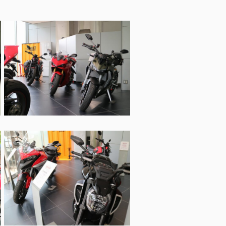
XDiavel V4 1
hter V4 S Corse
rghini
eme®