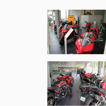
V2 MM93
V4 S 100
V2 FB63
Streetfig
V4
V4 SP2
V4 S
V4 Lambo
V4 S 100
V4 Supr
V4 S Corse
V4 Tricolore
V4 R
V4 Lamborghini
V4 Márquez 2025 World Champion
Replica
V4 SP2
LIMITED SERIES