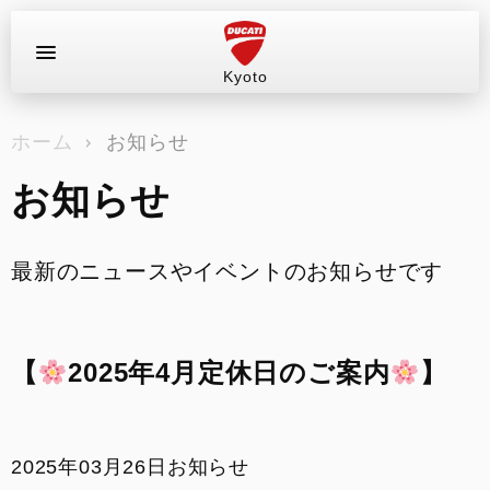
Kyoto
お問い合わせ
ホーム
お知らせ
ラインナップ
お知らせ
店舗情報
新車
最新のニュースやイベントのお知らせです
中古車
【
2025年4月定休日のご案内
】
試乗車（レンタル）
キャンペーン
2025年03月26日
お知らせ