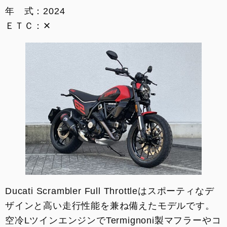
年 式：2024
イベント
ＥＴＣ：✕
SNS
サービス
DOC京都
お支払いシミュレーション
コンフィギュレーター
お問い合わせ
Ducati Scrambler Full Throttleはスポーティなデ
ザインと高い走行性能を兼ね備えたモデルです。
空冷LツインエンジンでTermignoni製マフラーやコ