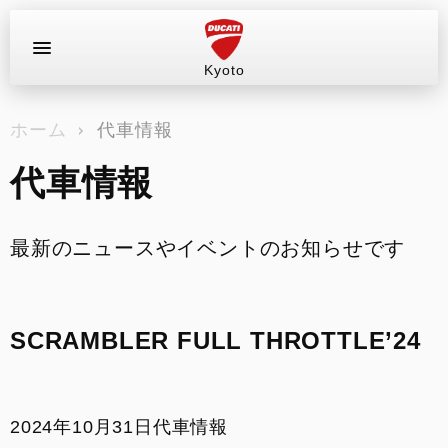
Kyoto
お問い合わせ
ホーム
代車情報
ラインナップ
代車情報
店舗情報
新車
最新のニュースやイベントのお知らせです
中古車
SCRAMBLER FULL THROTTLE’24
試乗車（レンタル）
キャンペーン
2024年10月31日
代車情報