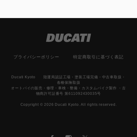
プライバシーポリシー
特定商取引に基づく表記
Ducati Kyoto 陸運局認証工場・塗装工場完備・中古車取扱・
各種保険取扱
オートバイの販売・修理・車検・整備・カスタムバイク製作 ・古
物商許可証番号 第611092430035号
Copyright © 2026 Ducati Kyoto. All rights reserved.