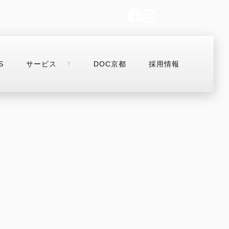
S
サービス
DOC京都
採用情報
SNS
サービス
DOC京都
お支払いシミ
MULTISTRADA
OFF-ROAD
Overview
Desmo450 MX
V2
Desmo250 MX
V2 S
Desmo450 EDS