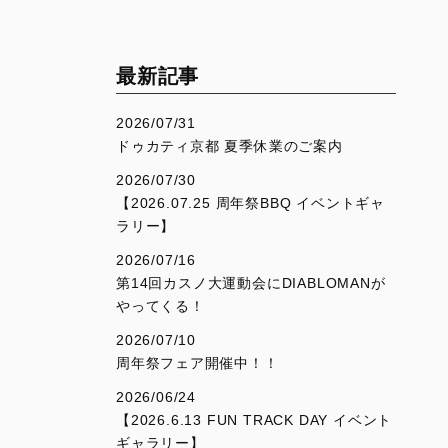
V4
Desmo450 SM
V4 S
Desmo450 MX Factory
V4 S Sport
最新記事
V4 S Grand Tour
2026/07/31
V4 Rally
ドゥカティ京都 夏季休業のご案内
V4 Pikes Peak
2026/07/30
【2026.07.25 周年祭BBQ イベントギャ
V4 RS
ラリー】
V4 RS 100
2026/07/16
第14回カスノ大運動会にDIABLOMANが
やってくる！
SUPERSPORT
SCRAMBLER
2026/07/10
950
Overview
周年祭フェア開催中！！
950 S
Icon Dark
2026/06/24
Icon
【2026.6.13 FUN TRACK DAY イベント
ギャラリー】