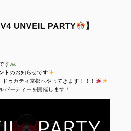
V2
Monster SP
V2 SP
Monster 30° Anniversario
V2 SP 100
 V4 UNVEIL PARTY
】
950
950 SP
950 RVE
です
ント
のお知らせです
ついに！ドゥカティ京都へやってきます！！！
ルパーティーを開催します！
FIGHTER
SUPERLEGGERA
XDIAVEL
V4 Centenario
Dark
XDiavel S
XDiavel V4