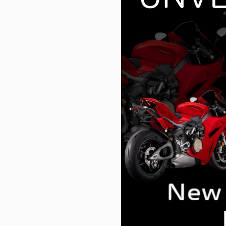
V2 MM93
V4 S 100
V2 FB63
Streetfig
V4
V4 SP2
V4 S
V4 Lambo
V4 S 100
V4 Supr
V4 S Corse
V4 Tricolore
V4 R
V4 Lamborghini
V4 Márquez 2025 World Champion
Replica
V4 SP2
LIMITED SERIES