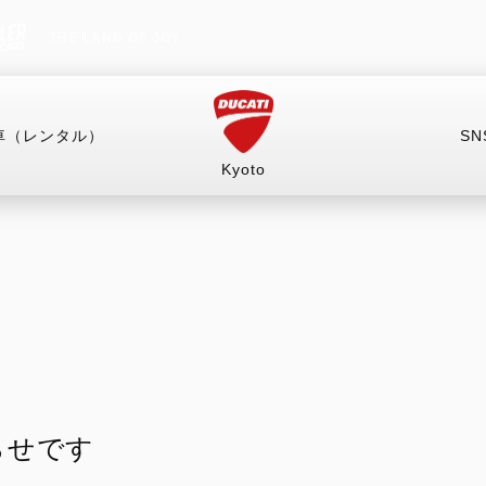
THE LAND OF JOY
車（レンタル）
SN
Kyoto
車
試乗車（レンタル）
キャンペーン
イベント
RITAGE
HYPERMOTARD
MONSTER
mula 73
698 Mono
Monster
698 Mono RVE
Monster +
らせです
698 Mono Nera
Monster 100