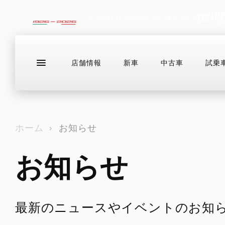
A CENTURY MADE OF SECONDS
店舗情報
新車
中古車
試乗
ラインナップ
店舗情報
新車
中古
ドゥカティバイク保険プレミアムライ
お問い合わせ
ド
ホーム
お知らせ
ドゥカティメーカー保証
お知らせ
EVER RED
DESERTX
店舗情報
中古車
FACEBOOK
ドゥカティバイク保険プレミアムライ
DIAVEL
HE
ド
DUCATIメインテナンス・パッケージ
DesertX
V4
For
スタッフ紹介
WEBIKE
LINE
ドゥカティメーカー保証
トランスペアレント・メンテナンス
グーバイク
INSTAGRAM
DesertX Rally
V4 RS
EVER RED
ドゥカティ純正スペアパーツ
最新のニュースやイベントのお知
X
DesertX Discovery
V4 RS 100
DUCATIメインテナンス・パッケージ
DUCATI FOR YOU
BLOG