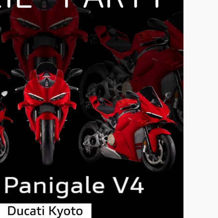
XDiavel V4 1
hter V4 S Corse
rghini
eme®