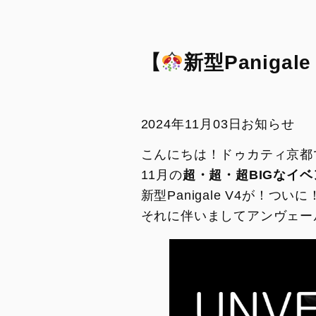
DesertX MY26
Diavel for Bentley
トランスペアレント・メンテナンス
リサイクル
DesertX 100
ドゥカティ純正スペアパーツ
SAFETY AND UPDATING
CAMPAIGN
DUCATI FOR YOU
【
新型Panigale
モデル・アーカイブ
リサイクル
リコール情報
SAFETY AND UPDATING
CAMPAIGN
2024年11月03日
お知らせ
モデル・アーカイブ
こんにちは！ドゥカティ京都
リコール情報
11月の
超・超・超BIGなイベ
新型Panigale V4が！
それに伴いましてアンヴェー
PANIGALE
STREET
V2
V2
V2 S
V4
V2 S 100
V4 S