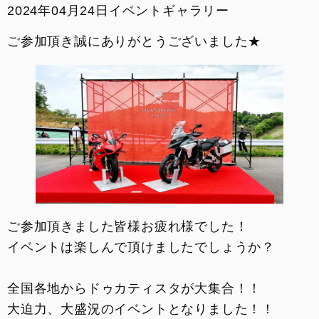
2024年04月24日
イベントギャラリー
イベント
ご参加頂き誠にありがとうございました★
SNS
サービス
DOC京都
お支払いシミュレーション
コンフィギュレーター
ご参加頂きました皆様お疲れ様でした！
イベントは楽しんで頂けましたでしょうか？
お問い合わせ
全国各地からドゥカティスタが大集合！！
大迫力、大盛況のイベントとなりました！！