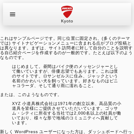
Kyoto
お問い合わせ
これはサンプルページです。同じ位置に固定され、(多くのテーマ
ラインナップ
では) サイトナビゲーションメニューに含まれる点がブログ投稿と
は異なります。まずは、サイト訪問者に対して自分のことを説明す
る自己紹介ページを作成するのが一般的です。たとえば以下のよう
店舗情報
なものです。
はじめまして。昼間はバイク便のメッセンジャーとし
て働いていますが、俳優志望でもあります。これは僕
新車
のサイトです。ロサンゼルスに住み、ジャックという
名前のかわいい犬を飼っています。好きなものはピニ
ャコラーダ、そして通り雨に濡れること。
中古車
または、このようなものです。
XYZ 小道具株式会社は1971年の創立以来、高品質の小
試乗車（レンタル）
道具を皆様にご提供させていただいています。ゴッサ
ム・シティに所在する当社では2,000名以上の社員が働
いており、様々な形で地域のコミュニティへ貢献して
います。
キャンペーン
新しく WordPress ユーザーになった方は、
ダッシュボード
へ行っ